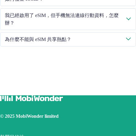
此線路"。如果問題仍然存在，請聯絡我們的客戶服務團隊。
如果已開啟行動資料，請在 "常規 - 關於 - ESIM "中檢查 ICCID。
我已經啟用了 eSIM，但手機無法連線行動資料，怎麼
辦？
請重啟手機或升級 iOS 版本重試。
為什麼不能與 eSIM 共享熱點？
由於手機版本不同，如果你的 eSIM 面臨熱點共享問題，請按照以
下步驟操作：
確保您的手機不是合約手機或鎖定手機
關閉 VPN
開啟資料漫遊
將 eSIM 設定為主卡
確保已安裝 iOS 最新版本
使用實體 SIM 卡連線網際網路，然後開啟個人熱點功能，再
切換到使用 eSIM 卡連線網際網路。請重試幾次並重新啟動手
機。
© 2025 MobiWonder limited
如果問題仍然存在，請聯絡我們的客戶服務團隊。