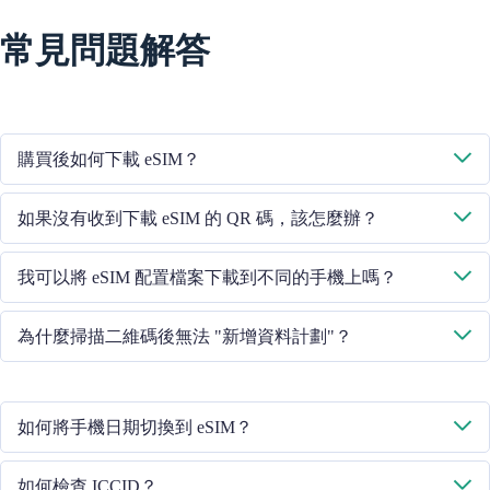
常見問題解答
購買後如何下載 eSIM？
系統將透過您提供的電子郵件向您傳送下載 eSIM 的二維碼。
如果沒有收到下載 eSIM 的 QR 碼，該怎麼辦？
請透過 +852 39756662 / 或傳送電子郵件至 cs@cmlink.com 聯絡我們
我可以將 eSIM 配置檔案下載到不同的手機上嗎？
的客戶服務人員，重新傳送二維碼。
不行，每個 eSIM 卡只能下載到一部手機中。
為什麼掃描二維碼後無法 "新增資料計劃"？
請確保手機已連線 WiFi 並重試。
如何將手機日期切換到 eSIM？
請檢查行動資料是否已開啟，然後選擇 "行動資料 - 資料計劃 - 開啟
如何檢查 ICCID？