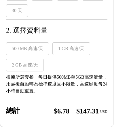
30 天
2. 選擇資料量
500 MB 高速/天
1 GB 高速/天
2 GB 高速/天
根據所選套餐，每日提供500MB至5GB高速流量，
用盡後自動轉為標準速度且不限量，高速額度每24
小時自動重置。
總計
Price
$
6.78
–
$
147.31
USD
range:
$6.78