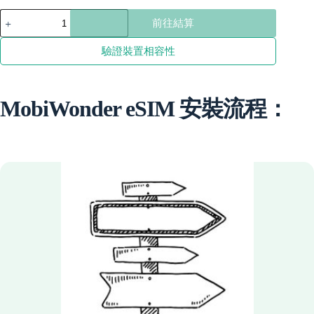
through
亞
前往結算
塞
$147.31
拜
驗證裝置相容性
然
數
量
MobiWonder eSIM 安裝流程：