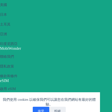
美國
日本
土耳其
亞洲
印度尼西亞
MobiWonder
聯絡我們
隱私政策
條款和條件
eSIM
啟用 eSIM
什麼是 eSIM
我們使用 cookies 以確保我們可以讓您在我們網站有最好的體
驗。
支援的裝置
接受
拒絕