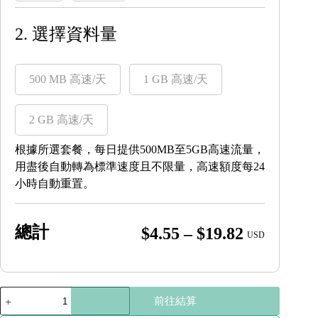
2. 選擇資料量
500 MB 高速/天
1 GB 高速/天
2 GB 高速/天
根據所選套餐，每日提供500MB至5GB高速流量，
用盡後自動轉為標準速度且不限量，高速額度每24
小時自動重置。
總計
Price
$
4.55
–
$
19.82
USD
range:
$4.55
through
越
前往結算
南
$19.82