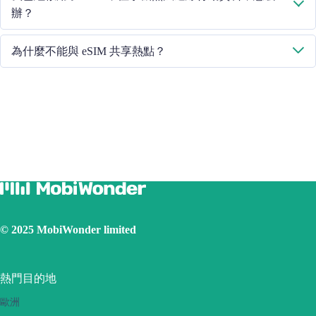
辦？
請重啟手機或升級 iOS 版本重試。
為什麼不能與 eSIM 共享熱點？
由於手機版本不同，如果你的 eSIM 面臨熱點共享問題，請按照以
下步驟操作：
確保您的手機不是合約手機或鎖定手機
關閉 VPN
開啟資料漫遊
將 eSIM 設定為主卡
確保已安裝 iOS 最新版本
使用實體 SIM 卡連線網際網路，然後開啟個人熱點功能，再
切換到使用 eSIM 卡連線網際網路。請重試幾次並重新啟動手
機。
© 2025 MobiWonder limited
如果問題仍然存在，請聯絡我們的客戶服務團隊。
熱門目的地
歐洲