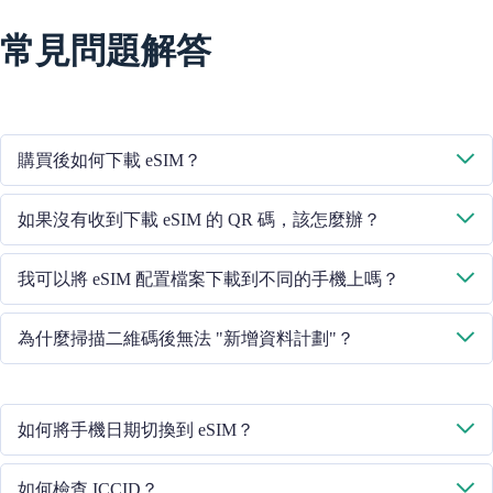
常見問題解答
購買後如何下載 eSIM？
系統將透過您提供的電子郵件向您傳送下載 eSIM 的二維碼。
如果沒有收到下載 eSIM 的 QR 碼，該怎麼辦？
請透過 +852 39756662 / 或傳送電子郵件至 cs@cmlink.com 聯絡我們
我可以將 eSIM 配置檔案下載到不同的手機上嗎？
的客戶服務人員，重新傳送二維碼。
不行，每個 eSIM 卡只能下載到一部手機中。
為什麼掃描二維碼後無法 "新增資料計劃"？
請確保手機已連線 WiFi 並重試。
如何將手機日期切換到 eSIM？
請檢查行動資料是否已開啟，然後選擇 "行動資料 - 資料計劃 - 開啟
如何檢查 ICCID？