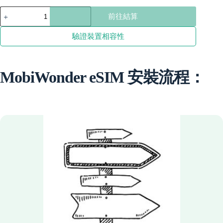
through
蒙
前往結算
古
$147.31
數
驗證裝置相容性
量
MobiWonder eSIM 安裝流程：