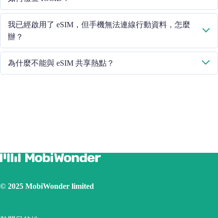
此線路"。如果問題仍然存在，請聯絡我們的客戶服務團隊。
如果已開啟行動資料，請在 "常規 - 關於 - ESIM "中檢查 ICCID。
我已經啟用了 eSIM，但手機無法連線行動資料，怎麼
辦？
請重啟手機或升級 iOS 版本重試。
為什麼不能與 eSIM 共享熱點？
由於手機版本不同，如果你的 eSIM 面臨熱點共享問題，請按照以
下步驟操作：
確保您的手機不是合約手機或鎖定手機
關閉 VPN
開啟資料漫遊
將 eSIM 設定為主卡
確保已安裝 iOS 最新版本
使用實體 SIM 卡連線網際網路，然後開啟個人熱點功能，再
切換到使用 eSIM 卡連線網際網路。請重試幾次並重新啟動手
機。
© 2025 MobiWonder limited
如果問題仍然存在，請聯絡我們的客戶服務團隊。