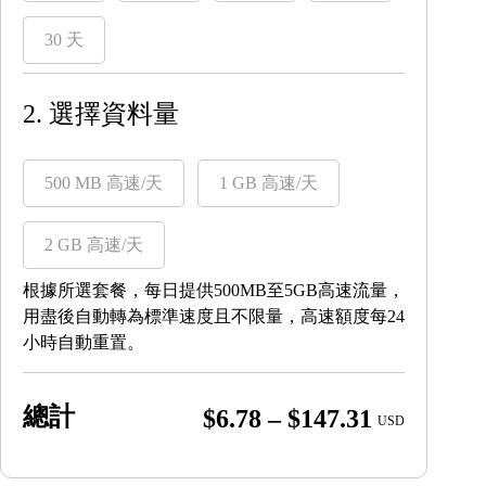
30 天
2. 選擇資料量
500 MB 高速/天
1 GB 高速/天
2 GB 高速/天
根據所選套餐，每日提供500MB至5GB高速流量，
用盡後自動轉為標準速度且不限量，高速額度每24
小時自動重置。
總計
Price
$
6.78
–
$
147.31
USD
range:
$6.78