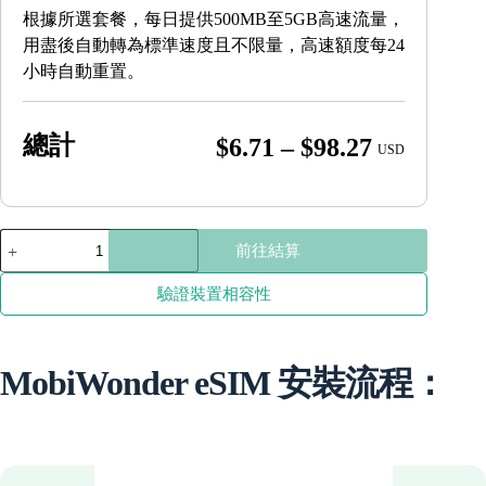
根據所選套餐，每日提供500MB至5GB高速流量，
用盡後自動轉為標準速度且不限量，高速額度每24
小時自動重置。
總計
Price
$
6.71
–
$
98.27
USD
range:
$6.71
through
菲
前往結算
律
$98.27
賓
驗證裝置相容性
數
量
MobiWonder eSIM 安裝流程：