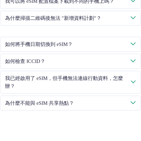
我可以將 eSIM 配置檔案下載到不同的手機上嗎？
的客戶服務人員，重新傳送二維碼。
不行，每個 eSIM 卡只能下載到一部手機中。
為什麼掃描二維碼後無法 "新增資料計劃"？
請確保手機已連線 WiFi 並重試。
如何將手機日期切換到 eSIM？
請檢查行動資料是否已開啟，然後選擇 "行動資料 - 資料計劃 - 開啟
如何檢查 ICCID？
此線路"。如果問題仍然存在，請聯絡我們的客戶服務團隊。
如果已開啟行動資料，請在 "常規 - 關於 - ESIM "中檢查 ICCID。
我已經啟用了 eSIM，但手機無法連線行動資料，怎麼
辦？
請重啟手機或升級 iOS 版本重試。
為什麼不能與 eSIM 共享熱點？
由於手機版本不同，如果你的 eSIM 面臨熱點共享問題，請按照以
下步驟操作：
確保您的手機不是合約手機或鎖定手機
關閉 VPN