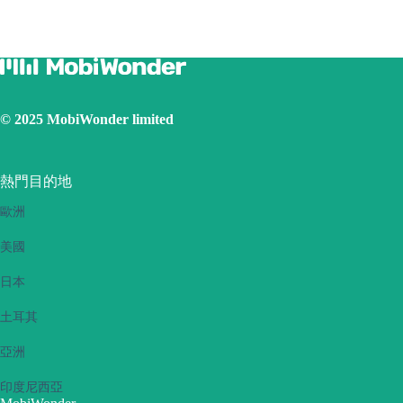
開啟資料漫遊
將 eSIM 設定為主卡
確保已安裝 iOS 最新版本
使用實體 SIM 卡連線網際網路，然後開啟個人熱點功能，再
切換到使用 eSIM 卡連線網際網路。請重試幾次並重新啟動手
機。
© 2025 MobiWonder limited
如果問題仍然存在，請聯絡我們的客戶服務團隊。
熱門目的地
歐洲
美國
日本
土耳其
亞洲
印度尼西亞