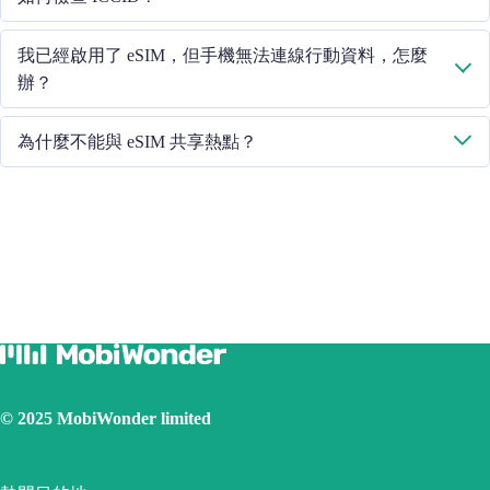
此線路"。如果問題仍然存在，請聯絡我們的客戶服務團隊。
如果已開啟行動資料，請在 "常規 - 關於 - ESIM "中檢查 ICCID。
我已經啟用了 eSIM，但手機無法連線行動資料，怎麼
辦？
請重啟手機或升級 iOS 版本重試。
為什麼不能與 eSIM 共享熱點？
由於手機版本不同，如果你的 eSIM 面臨熱點共享問題，請按照以
下步驟操作：
確保您的手機不是合約手機或鎖定手機
關閉 VPN
開啟資料漫遊
將 eSIM 設定為主卡
確保已安裝 iOS 最新版本
使用實體 SIM 卡連線網際網路，然後開啟個人熱點功能，再
切換到使用 eSIM 卡連線網際網路。請重試幾次並重新啟動手
機。
© 2025 MobiWonder limited
如果問題仍然存在，請聯絡我們的客戶服務團隊。