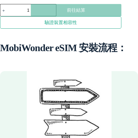
through
汶
前往結算
萊
$147.31
數
驗證裝置相容性
量
MobiWonder eSIM 安裝流程：