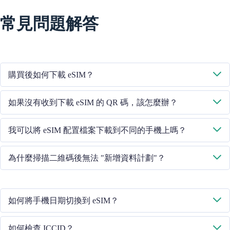
常見問題解答
購買後如何下載 eSIM？
系統將透過您提供的電子郵件向您傳送下載 eSIM 的二維碼。
如果沒有收到下載 eSIM 的 QR 碼，該怎麼辦？
請透過 +852 39756662 / 或傳送電子郵件至 cs@cmlink.com 聯絡我們
我可以將 eSIM 配置檔案下載到不同的手機上嗎？
的客戶服務人員，重新傳送二維碼。
不行，每個 eSIM 卡只能下載到一部手機中。
為什麼掃描二維碼後無法 "新增資料計劃"？
請確保手機已連線 WiFi 並重試。
如何將手機日期切換到 eSIM？
請檢查行動資料是否已開啟，然後選擇 "行動資料 - 資料計劃 - 開啟
如何檢查 ICCID？