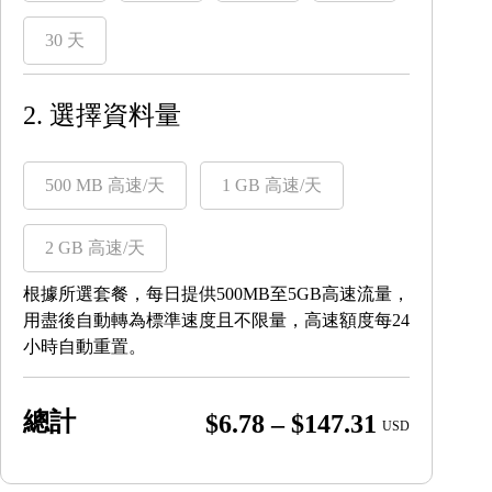
30 天
2. 選擇資料量
500 MB 高速/天
1 GB 高速/天
2 GB 高速/天
根據所選套餐，每日提供500MB至5GB高速流量，
用盡後自動轉為標準速度且不限量，高速額度每24
小時自動重置。
總計
Price
$
6.78
–
$
147.31
USD
range:
$6.78