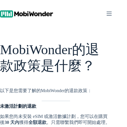
跳
至
內
容
MobiWonder的退
款政策是什麼？
以下是您需要了解的MobiWonder的退款政策：
未激活計劃的退款
如果您尚未安裝 eSIM 或激活數據計劃，您可以在購買
後
30 天內
獲得
全額退款
。只需聯繫我們即可開始處理。