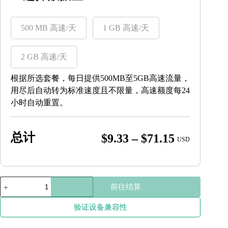
500 MB 高速/天
1 GB 高速/天
2 GB 高速/天
根据所选套餐，每日提供500MB至5GB高速流量，
用尽后自动转为标准速度且不限量，高速额度每24
小时自动重置。
总计
Price
$
9.33
–
$
71.15
USD
range:
$9.33
through
老
前往结算
挝
$71.15
数
验证设备兼容性
量