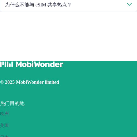
请重启手机或升级 iOS 版本重试。
为什么不能与 eSIM 共享热点？
由于手机版本不同，如果你的 eSIM 面临热点共享问题，请按照以
下步骤操作：
确保您的手机不是合约手机或锁定手机
关闭 VPN
打开数据漫游
将 eSIM 设置为主卡
确保已安装 iOS 最新版本
使用实体 SIM 卡连接互联网，然后打开个人热点功能，再切
换到使用 eSIM 卡连接互联网。请重试几次并重新启动手机。
如果问题仍然存在，请联系我们的客户服务团队。
© 2025 MobiWonder limited
热门目的地
欧洲
美国