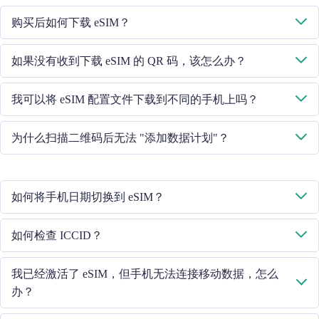
购买后如何下载 eSIM？
系统将通过您提供的电子邮件向您发送下载 eSIM 的二维码。
如果没有收到下载 eSIM 的 QR 码，该怎么办？
请通过 +852 39756662 / 或发送电子邮件至 cs@cmlink.com 联系我们
我可以将 eSIM 配置文件下载到不同的手机上吗？
的客户服务人员，重新发送二维码。
不行，每个 eSIM 卡只能下载到一部手机中。
为什么扫描二维码后无法 "添加数据计划"？
请确保手机已连接 WiFi 并重试。
如何将手机日期切换到 eSIM？
请检查移动数据是否已打开，然后选择 "移动数据 - 数据计划 - 打开
如何检查 ICCID？
此线路"。如果问题仍然存在，请联系我们的客户服务团队。
如果已打开移动数据，请在 "常规 - 关于 - ESIM "中检查 ICCID。
我已经激活了 eSIM，但手机无法连接移动数据，怎么
办？