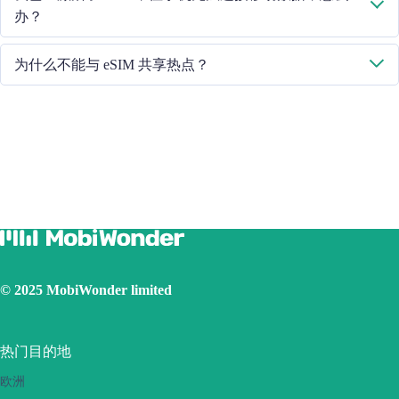
办？
请重启手机或升级 iOS 版本重试。
为什么不能与 eSIM 共享热点？
由于手机版本不同，如果你的 eSIM 面临热点共享问题，请按照以
下步骤操作：
确保您的手机不是合约手机或锁定手机
关闭 VPN
打开数据漫游
将 eSIM 设置为主卡
确保已安装 iOS 最新版本
使用实体 SIM 卡连接互联网，然后打开个人热点功能，再切
换到使用 eSIM 卡连接互联网。请重试几次并重新启动手机。
如果问题仍然存在，请联系我们的客户服务团队。
© 2025 MobiWonder limited
热门目的地
欧洲