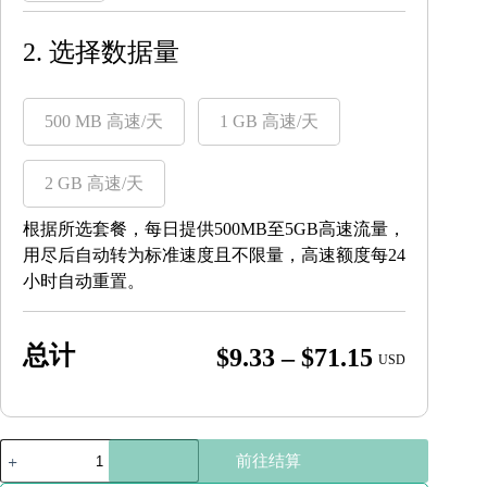
2. 选择数据量
500 MB 高速/天
1 GB 高速/天
2 GB 高速/天
根据所选套餐，每日提供500MB至5GB高速流量，
用尽后自动转为标准速度且不限量，高速额度每24
小时自动重置。
总计
Price
$
9.33
–
$
71.15
USD
range:
$9.33
through
斯
前往结算
里
$71.15