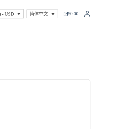
$
0.00
简体中文
) - USD
购
物
车