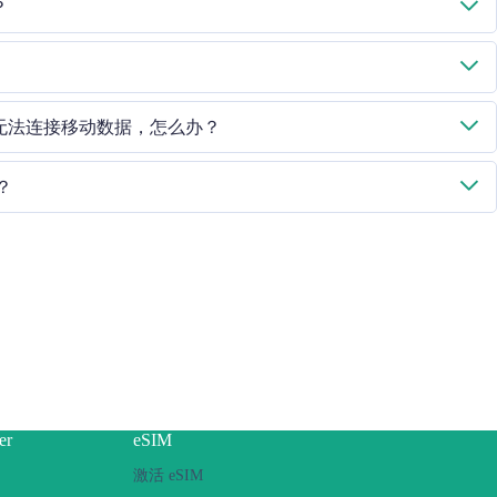
？
择 "移动数据 - 数据计划 - 打开此线路"。如果问题仍然存在，请联
于 - ESIM "中检查 ICCID。
机无法连接移动数据，怎么办？
。
？
IM 面临热点共享问题，请按照以下步骤操作：
或锁定手机
网，然后打开个人热点功能，再切换到使用 eSIM 卡连接互联网。请重试
我们的客户服务团队。
er
eSIM
激活 eSIM