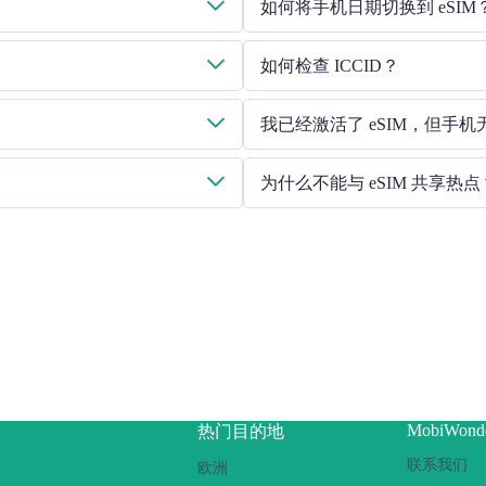
如何将手机日期切换到 eSIM
请检查移动数据是否已打开，然后选
如何检查 ICCID？
系我们的客户服务团队。
 联系我们的客户服务人员，重新发送二维码。
如果已打开移动数据，请在 "常规 - 关
我已经激活了 eSIM，但手
请重启手机或升级 iOS 版本重试
为什么不能与 eSIM 共享热点
由于手机版本不同，如果你的 eS
确保您的手机不是合约手机
关闭 VPN
打开数据漫游
将 eSIM 设置为主卡
确保已安装 iOS 最新版本
使用实体 SIM 卡连接互联
几次并重新启动手机。
如果问题仍然存在，请联系
MobiWond
热门目的地
联系我们
欧洲