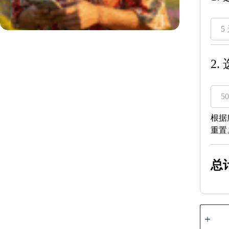
5
2.
5
根据
重置
总
拉
丁
美