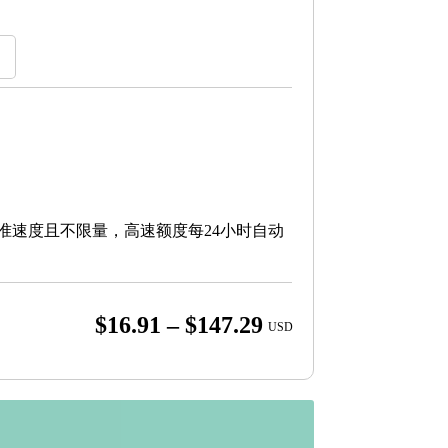
标准速度且不限量，高速额度每24小时自动
Price
$
16.91
–
$
147.29
USD
range:
$16.91
through
$147.29