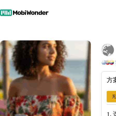
跳
至
内
容
方
无
1.