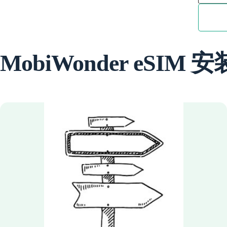
洲
eSIM
数
量
MobiWonder eSIM