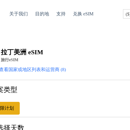
关于我们
目的地
支持
兑换 eSIM
($
拉丁美洲 eSIM
旅行eSIM
查看国家或地区列表和运营商 (8)
案类型
限计划
 选择天数