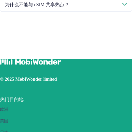
请重启手机或升级 iOS 版本重试。
为什么不能与 eSIM 共享热点？
由于手机版本不同，如果你的 eSIM 面临热点共享问题，请按照以
下步骤操作：
确保您的手机不是合约手机或锁定手机
关闭 VPN
打开数据漫游
将 eSIM 设置为主卡
确保已安装 iOS 最新版本
使用实体 SIM 卡连接互联网，然后打开个人热点功能，再切
换到使用 eSIM 卡连接互联网。请重试几次并重新启动手机。
如果问题仍然存在，请联系我们的客户服务团队。
© 2025 MobiWonder limited
热门目的地
欧洲
美国