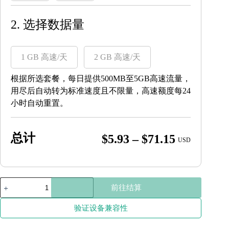
2. 选择数据量
1 GB 高速/天
2 GB 高速/天
根据所选套餐，每日提供500MB至5GB高速流量，
用尽后自动转为标准速度且不限量，高速额度每24
小时自动重置。
总计
Price
$
5.93
–
$
71.15
USD
range:
$5.93
through
印
前往结算
度
$71.15
尼
验证设备兼容性
西
亚