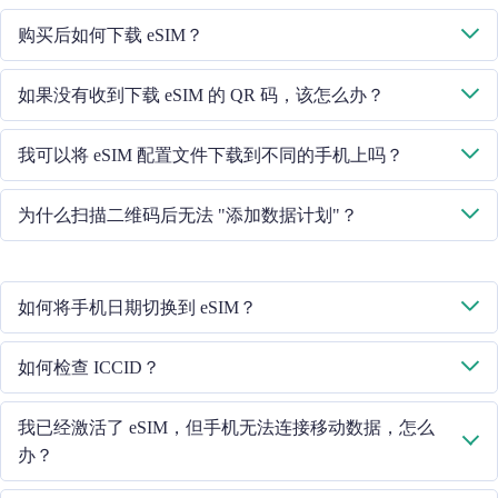
购买后如何下载 eSIM？
系统将通过您提供的电子邮件向您发送下载 eSIM 的二维码。
如果没有收到下载 eSIM 的 QR 码，该怎么办？
请通过 +852 39756662 / 或发送电子邮件至 cs@cmlink.com 联系我们
我可以将 eSIM 配置文件下载到不同的手机上吗？
的客户服务人员，重新发送二维码。
不行，每个 eSIM 卡只能下载到一部手机中。
为什么扫描二维码后无法 "添加数据计划"？
请确保手机已连接 WiFi 并重试。
如何将手机日期切换到 eSIM？
请检查移动数据是否已打开，然后选择 "移动数据 - 数据计划 - 打开
如何检查 ICCID？
此线路"。如果问题仍然存在，请联系我们的客户服务团队。
如果已打开移动数据，请在 "常规 - 关于 - ESIM "中检查 ICCID。
我已经激活了 eSIM，但手机无法连接移动数据，怎么
办？