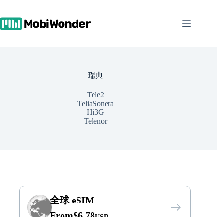
跳
至
内
容
瑞典
Tele2
TeliaSonera
Hi3G
Telenor
全球 eSIM
From
$
6.78
USD