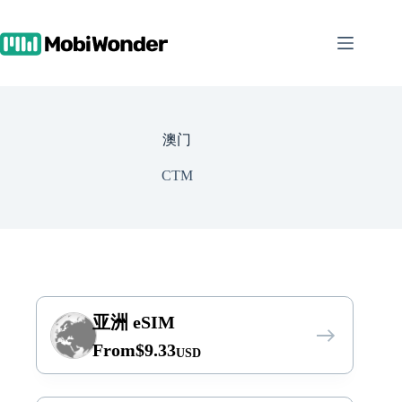
跳
至
内
容
澳门
CTM
亚洲 eSIM
From
$
9.33
USD