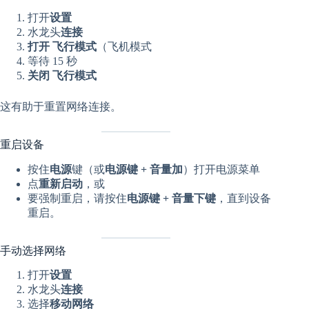
打开
设置
水龙头
连接
打开
飞行模式
（飞机模式
等待 15 秒
关闭
飞行模式
这有助于重置网络连接。
重启设备
按住
电源
键（或
电源键 + 音量加
）打开电源菜单
点
重新启动
，或
要强制重启，请按住
电源键 + 音量下键
，直到设备
重启。
手动选择网络
打开
设置
水龙头
连接
选择
移动网络