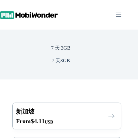
跳
至
内
容
7 天 3GB
7 天
3GB
新加坡
From
$
4.11
USD