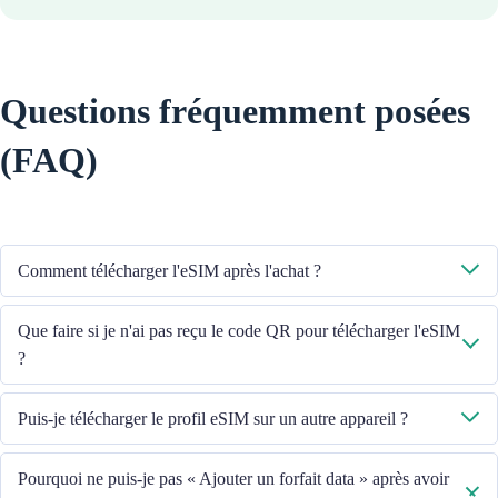
Questions fréquemment posées
(FAQ)
Comment télécharger l'eSIM après l'achat ?
Le système vous enverra le code QR pour télécharger l'eSIM à l'adresse
Que faire si je n'ai pas reçu le code QR pour télécharger l'eSIM
e-mail que vous avez fournie.
?
Veuillez contacter notre service client au +852 39756662 ou envoyer un
Puis-je télécharger le profil eSIM sur un autre appareil ?
e-mail à cs@cmlink.com pour renvoyer le code QR.
Non, chaque eSIM ne peut être téléchargée que sur un seul appareil.
Pourquoi ne puis-je pas « Ajouter un forfait data » après avoir