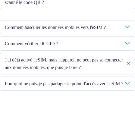
scanné le code QR ?
Veuillez vous assurer que l'appareil est connecté au WiFi et réessayez.
Comment basculer les données mobiles vers l'eSIM ?
Veuillez vérifier que les données mobiles sont activées, puis sélectionnez
Comment vérifier l'ICCID ?
« Données mobiles - Forfaits - Activer cette ligne ». Si le problème
persiste, veuillez contacter notre équipe du service client.
Si les données mobiles sont activées, veuillez vérifier l'ICCID dans «
J'ai déjà activé l'eSIM, mais l'appareil ne peut pas se connecter
Général - À propos - ESIM ».
aux données mobiles, que puis-je faire ?
Veuillez redémarrer votre appareil ou mettre à jour la version iOS pour
Pourquoi ne puis-je pas partager le point d'accès avec l'eSIM ?
réessayer.
En raison des différentes versions d'appareils, si vous rencontrez des
problèmes de partage de point d'accès avec votre eSIM, veuillez suivre
les étapes ci-dessous :
Ensure your phone is not a contract or locked phone
Switch off the VPN
Switch on the data roaming