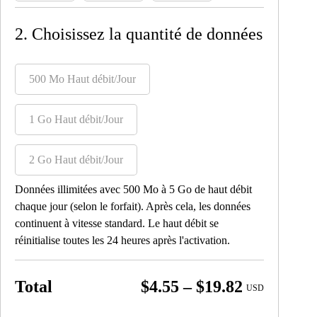
2. Choisissez la quantité de données
500 Mo Haut débit/Jour
1 Go Haut débit/Jour
2 Go Haut débit/Jour
Données illimitées avec 500 Mo à 5 Go de haut débit
chaque jour (selon le forfait). Après cela, les données
continuent à vitesse standard. Le haut débit se
réinitialise toutes les 24 heures après l'activation.
Price
Total
$
4.55
–
$
19.82
USD
range: