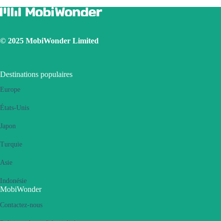
Set the eSIM as primary
Ensure the iOS latest version is installed
Use a physical SIM to connect to Internet, then switch on the
personal hotspot function, then switch to connect Internet using
© 2025 MobiWonder Limited
eSIM. Please retry several times and restart handset.
If the problem still persists, please contact our Customer Service
team.
Destinations populaires
Europe
États-Unis
Japon
Turquie
Asie
Indonésie
MobiWonder
Contactez-nous