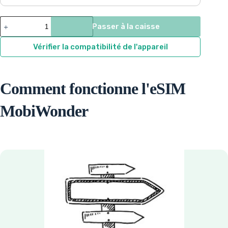
$4.55
through
Vietnam
Passer à la caisse
quantity
$19.82
Vérifier la compatibilité de l'appareil
Comment fonctionne l'eSIM
MobiWonder