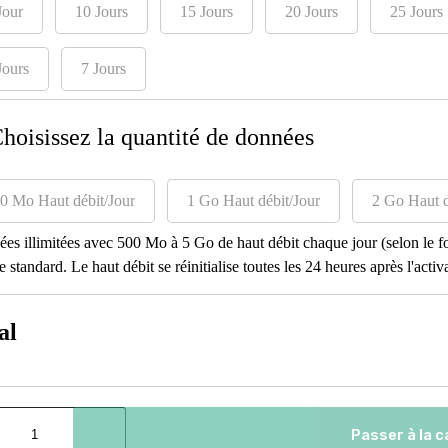
Jour
10 Jours
15 Jours
20 Jours
25 Jours
Jours
7 Jours
Choisissez la quantité de données
0 Mo Haut débit/Jour
1 Go Haut débit/Jour
2 Go Haut d
es illimitées avec 500 Mo à 5 Go de haut débit chaque jour (selon le for
e standard. Le haut débit se réinitialise toutes les 24 heures après l'activ
al
e
Passer à la c