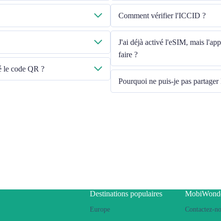
ail que vous avez fournie.
Veuillez vérifier que les données mob
Comment vérifier l'ICCID ?
cette ligne ». Si le problème persiste
-mail à cs@cmlink.com pour renvoyer
Si les données mobiles sont activées
J'ai déjà activé l'eSIM, mais l'a
faire ?
né le code QR ?
Veuillez redémarrer votre appareil o
Pourquoi ne puis-je pas partager 
En raison des différentes versions d'
votre eSIM, veuillez suivre les étape
Ensure your phone is not a co
Switch off the VPN
Switch on the data roaming
Set the eSIM as primary
Ensure the iOS latest version i
Use a physical SIM to connect 
connect Internet using eSIM. Pl
Destinations populaires
MobiWond
If the problem still persists, 
Europe
Contactez-n