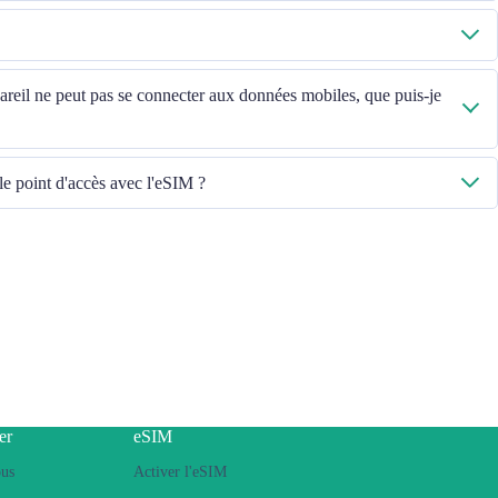
iles sont activées, puis sélectionnez « Données mobiles - Forfaits - Activer
, veuillez contacter notre équipe du service client.
, veuillez vérifier l'ICCID dans « Général - À propos - ESIM ».
ppareil ne peut pas se connecter aux données mobiles, que puis-je
u mettre à jour la version iOS pour réessayer.
le point d'accès avec l'eSIM ?
appareils, si vous rencontrez des problèmes de partage de point d'accès avec
s ci-dessous :
ntract or locked phone
s installed
to Internet, then switch on the personal hotspot function, then switch to
ease retry several times and restart handset.
er
eSIM
please contact our Customer Service team.
ous
Activer l'eSIM