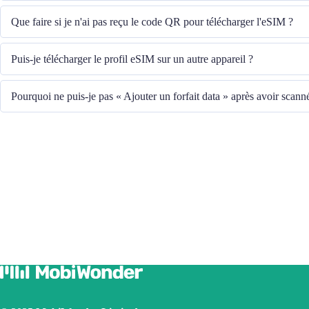
Le système vous enverra le code QR pour télécharger l'eSIM à l'adresse e-m
Que faire si je n'ai pas reçu le code QR pour télécharger l'eSIM ?
Veuillez contacter notre service client au +852 39756662 ou envoyer un e
Puis-je télécharger le profil eSIM sur un autre appareil ?
le code QR.
Non, chaque eSIM ne peut être téléchargée que sur un seul appareil.
Pourquoi ne puis-je pas « Ajouter un forfait data » après avoir scan
Veuillez vous assurer que l'appareil est connecté au WiFi et réessayez.