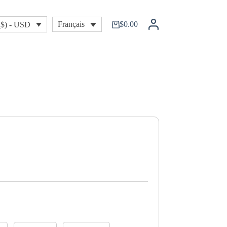
$
0.00
Français
($) - USD
Shopping
cart