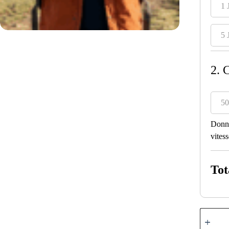
1 
5 
2. 
50
Donné
vitess
Tot
Mongoli
quantity