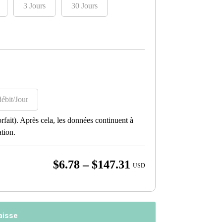
3 Jours
30 Jours
ébit/Jour
fait). Après cela, les données continuent à
ation.
Price
$
6.78
–
$
147.31
USD
range:
$6.78
through
aisse
$147.31