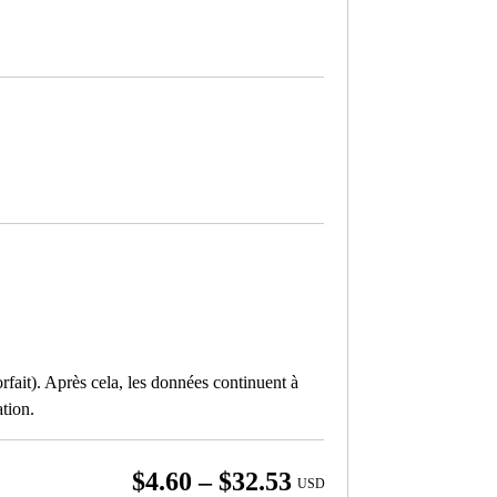
fait). Après cela, les données continuent à
ation.
Price
$
4.60
–
$
32.53
USD