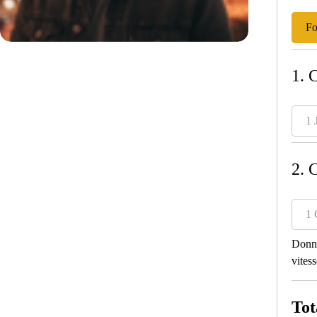
Fo
1. 
1 
2. 
1 
Donné
vitess
Tot