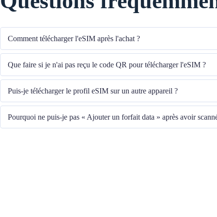
Questions fréquemmen
Comment télécharger l'eSIM après l'achat ?
Le système vous enverra le code QR pour télécharger l'eSIM à l'adresse e-m
Que faire si je n'ai pas reçu le code QR pour télécharger l'eSIM ?
Veuillez contacter notre service client au +852 39756662 ou envoyer un e
Puis-je télécharger le profil eSIM sur un autre appareil ?
le code QR.
Non, chaque eSIM ne peut être téléchargée que sur un seul appareil.
Pourquoi ne puis-je pas « Ajouter un forfait data » après avoir scan
Veuillez vous assurer que l'appareil est connecté au WiFi et réessayez.