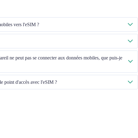
biles vers l'eSIM ?
iles sont activées, puis sélectionnez « Données mobiles - Forfaits - Activer
, veuillez contacter notre équipe du service client.
, veuillez vérifier l'ICCID dans « Général - À propos - ESIM ».
ppareil ne peut pas se connecter aux données mobiles, que puis-je
u mettre à jour la version iOS pour réessayer.
le point d'accès avec l'eSIM ?
appareils, si vous rencontrez des problèmes de partage de point d'accès avec
s ci-dessous :
ntract or locked phone
s installed