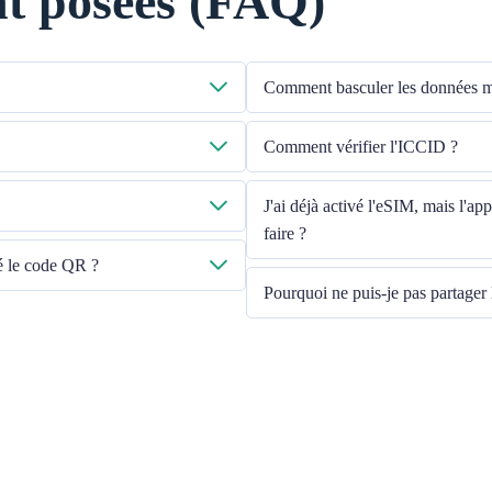
t posées (FAQ)
Comment basculer les données mo
ail que vous avez fournie.
Veuillez vérifier que les données mob
Comment vérifier l'ICCID ?
cette ligne ». Si le problème persiste
-mail à cs@cmlink.com pour renvoyer
Si les données mobiles sont activées
J'ai déjà activé l'eSIM, mais l'a
faire ?
né le code QR ?
Veuillez redémarrer votre appareil o
Pourquoi ne puis-je pas partager 
En raison des différentes versions d'
votre eSIM, veuillez suivre les étape
Ensure your phone is not a co
Switch off the VPN
Switch on the data roaming
Set the eSIM as primary
Ensure the iOS latest version i