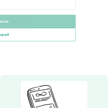
range:
$4.60
through
aisse
$32.53
pareil