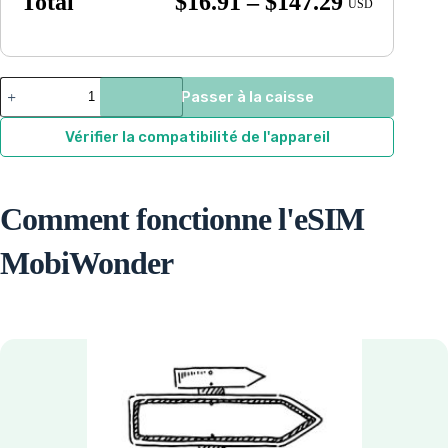
Price
Total
$
16.91
–
$
147.29
USD
range:
$16.91
through
Latin
Passer à la caisse
America
$147.29
eSIM
quantity
Vérifier la compatibilité de l'appareil
Comment fonctionne l'eSIM
MobiWonder