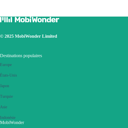
Switch off the VPN
Switch on the data roaming
Set the eSIM as primary
Ensure the iOS latest version is installed
Use a physical SIM to connect to Internet, then switch on the
personal hotspot function, then switch to connect Internet using
© 2025 MobiWonder Limited
eSIM. Please retry several times and restart handset.
If the problem still persists, please contact our Customer Service
team.
Destinations populaires
Europe
États-Unis
Japon
Turquie
Asie
Indonésie
MobiWonder