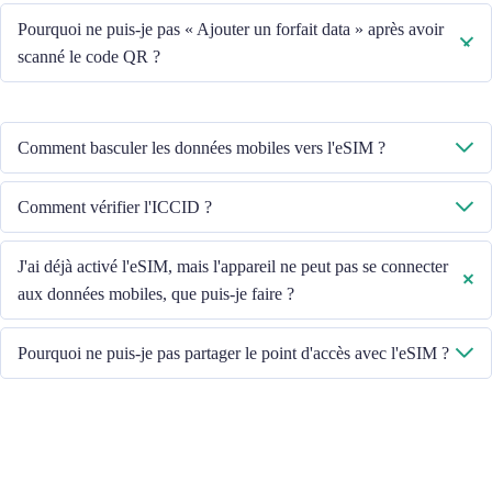
Non, chaque eSIM ne peut être téléchargée que sur un seul appareil.
Pourquoi ne puis-je pas « Ajouter un forfait data » après avoir
scanné le code QR ?
Veuillez vous assurer que l'appareil est connecté au WiFi et réessayez.
Comment basculer les données mobiles vers l'eSIM ?
Veuillez vérifier que les données mobiles sont activées, puis sélectionnez
Comment vérifier l'ICCID ?
« Données mobiles - Forfaits - Activer cette ligne ». Si le problème
persiste, veuillez contacter notre équipe du service client.
Si les données mobiles sont activées, veuillez vérifier l'ICCID dans «
J'ai déjà activé l'eSIM, mais l'appareil ne peut pas se connecter
Général - À propos - ESIM ».
aux données mobiles, que puis-je faire ?
Veuillez redémarrer votre appareil ou mettre à jour la version iOS pour
Pourquoi ne puis-je pas partager le point d'accès avec l'eSIM ?
réessayer.
En raison des différentes versions d'appareils, si vous rencontrez des
problèmes de partage de point d'accès avec votre eSIM, veuillez suivre
les étapes ci-dessous :
Ensure your phone is not a contract or locked phone