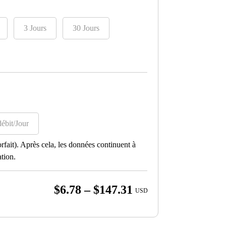
3 Jours
30 Jours
ébit/Jour
fait). Après cela, les données continuent à
ation.
Price
$
6.78
–
$
147.31
USD
range:
$6.78