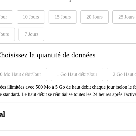
Jour
10 Jours
15 Jours
20 Jours
25 Jours
Jours
7 Jours
Choisissez la quantité de données
0 Mo Haut débit/Jour
1 Go Haut débit/Jour
2 Go Haut d
es illimitées avec 500 Mo à 5 Go de haut débit chaque jour (selon le for
e standard. Le haut débit se réinitialise toutes les 24 heures après l'activ
al