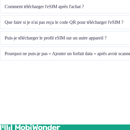
Comment télécharger l'eSIM après l'achat ?
Le système vous enverra le code QR pour télécharger l'eSIM à l'adresse e-m
Que faire si je n'ai pas reçu le code QR pour télécharger l'eSIM ?
Veuillez contacter notre service client au +852 39756662 ou envoyer un e
Puis-je télécharger le profil eSIM sur un autre appareil ?
le code QR.
Non, chaque eSIM ne peut être téléchargée que sur un seul appareil.
Pourquoi ne puis-je pas « Ajouter un forfait data » après avoir scan
Veuillez vous assurer que l'appareil est connecté au WiFi et réessayez.