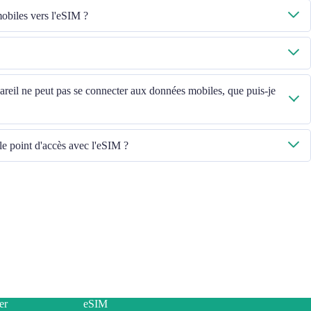
biles vers l'eSIM ?
iles sont activées, puis sélectionnez « Données mobiles - Forfaits - Activer
, veuillez contacter notre équipe du service client.
, veuillez vérifier l'ICCID dans « Général - À propos - ESIM ».
ppareil ne peut pas se connecter aux données mobiles, que puis-je
u mettre à jour la version iOS pour réessayer.
le point d'accès avec l'eSIM ?
appareils, si vous rencontrez des problèmes de partage de point d'accès avec
s ci-dessous :
ntract or locked phone
s installed
to Internet, then switch on the personal hotspot function, then switch to
ease retry several times and restart handset.
er
eSIM
please contact our Customer Service team.