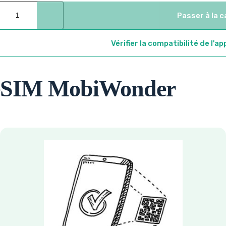
Passer à la c
Vérifier la compatibilité de l'ap
'eSIM MobiWonder