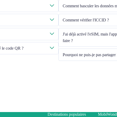
Comment basculer les données mo
ail que vous avez fournie.
Veuillez vérifier que les données mob
Comment vérifier l'ICCID ?
cette ligne ». Si le problème persiste
-mail à cs@cmlink.com pour renvoyer
Si les données mobiles sont activées
J'ai déjà activé l'eSIM, mais l'a
faire ?
né le code QR ?
Veuillez redémarrer votre appareil o
Pourquoi ne puis-je pas partager 
En raison des différentes versions d'
votre eSIM, veuillez suivre les étape
Ensure your phone is not a co
Switch off the VPN
Switch on the data roaming
Set the eSIM as primary
Ensure the iOS latest version i
Use a physical SIM to connect 
connect Internet using eSIM. Pl
Destinations populaires
MobiWond
If the problem still persists, 