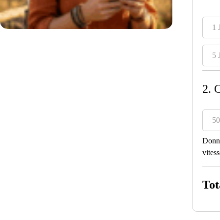
1 
5 
2. 
50
Donné
vitess
Tot