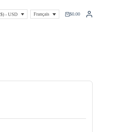
$
0.00
Français
($) - USD
Shopping
cart