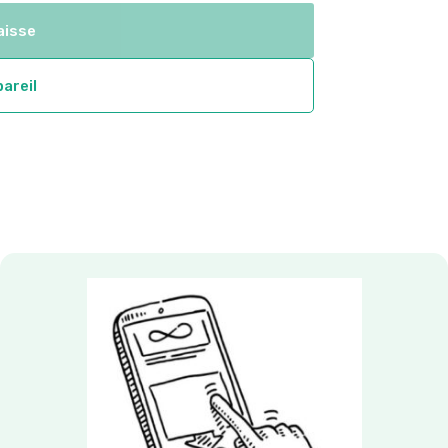
through
aisse
$147.31
pareil