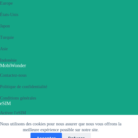
Europe
États-Unis
Japon
Turquie
Asie
Indonésie
MobiWonder
Contactez-nous
Politique de confidentialité
Conditions générales
eSIM
Activer l'eSIM
Nous utilisons des cookies pour nous assurer que nous vous offrons la
Qu'est-ce qu'une eSIM
meilleure expérience possible sur notre site.
Appareils compatibles