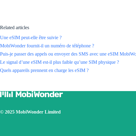
Related articles
Une eSIM peut-elle être suivie ?
MobiWonder fournit-il un numéro de téléphone ?
Puis-je passer des appels ou envoyer des SMS avec une eSIM MobiWo
Le signal d’une eSIM est-il plus faible qu’une SIM physique ?
Quels appareils prennent en charge les eSIM ?
© 2025 MobiWonder Limited