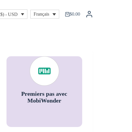
$
0.00
Français
($) - USD
Shopping
cart
Premiers pas avec
MobiWonder