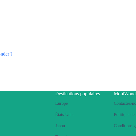
nder ?
Destinations populaires
MobiWond
Europe
Contactez-n
États-Unis
Politique de 
Japon
Conditions g