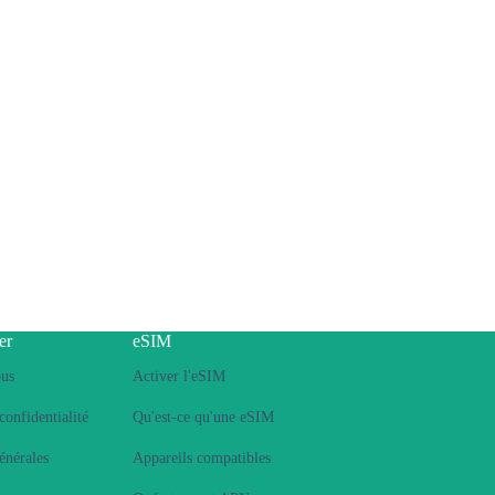
er
eSIM
ous
Activer l'eSIM
confidentialité
Qu'est-ce qu'une eSIM
énérales
Appareils compatibles