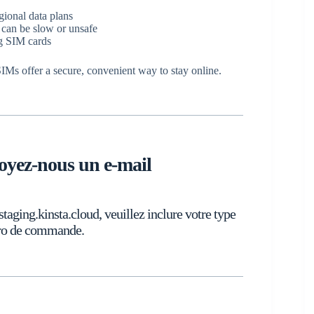
gional data plans
 can be slow or unsafe
g SIM cards
IMs offer a secure, convenient way to stay online.
oyez-nous un e-mail
ng.kinsta.cloud, veuillez inclure votre type
éro de commande.