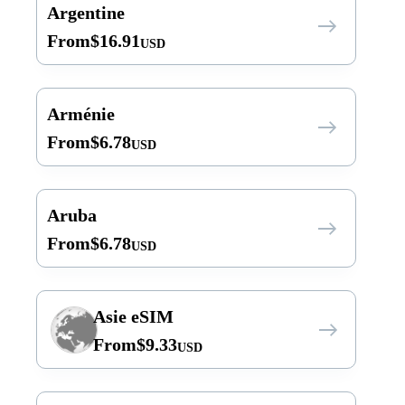
Argentine
From
$
16.91
USD
Arménie
From
$
6.78
USD
Aruba
From
$
6.78
USD
Asie eSIM
From
$
9.33
USD