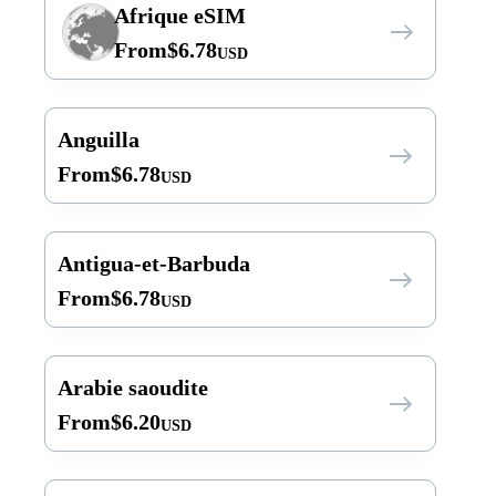
Afrique eSIM
From
$
6.78
USD
Anguilla
From
$
6.78
USD
Antigua-et-Barbuda
From
$
6.78
USD
Arabie saoudite
From
$
6.20
USD