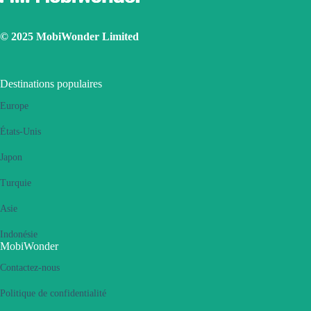
© 2025 MobiWonder Limited
Destinations populaires
Europe
États-Unis
Japon
Turquie
Asie
Indonésie
MobiWonder
Contactez-nous
Politique de confidentialité