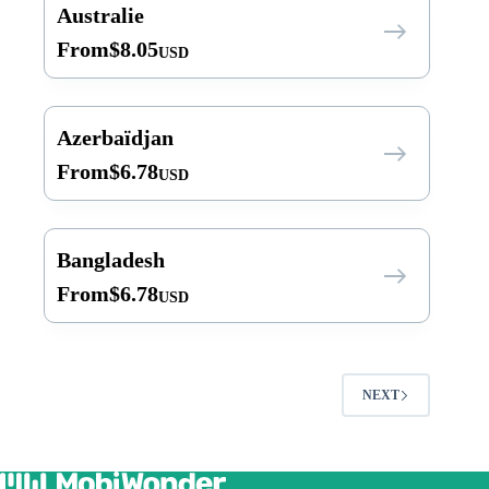
Australie
From
$
8.05
USD
Azerbaïdjan
From
$
6.78
USD
Bangladesh
From
$
6.78
USD
NEXT