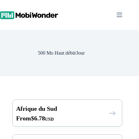
Skip
to
content
500 Mo Haut débit/Jour
Afrique du Sud
From
$
6.78
USD