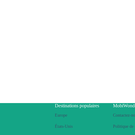
Destinations populaires
MobiWond
Europe
Contactez-n
États-Unis
Politique de 