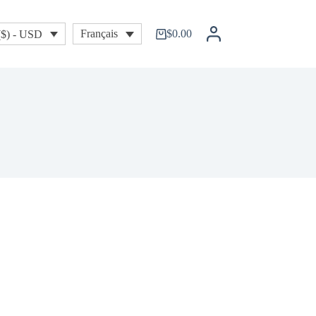
$
0.00
Français
($) - USD
Shopping
cart