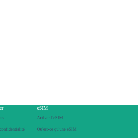
er
eSIM
ous
Activer l'eSIM
confidentialité
Qu'est-ce qu'une eSIM