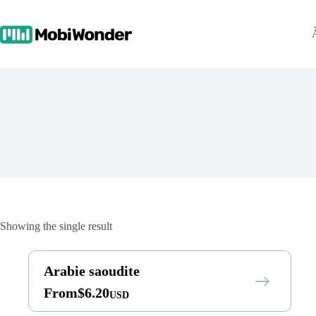
Skip
to
content
Showing the single result
Arabie saoudite
From
$
6.20
USD