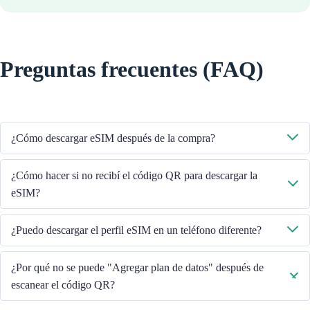
Preguntas frecuentes (FAQ)
¿Cómo descargar eSIM después de la compra?
El sistema le enviará el código QR para descargar la eSIM a través del
¿Cómo hacer si no recibí el código QR para descargar la
correo electrónico que proporcionó.
eSIM?
Comuníquese con nuestro Servicio al cliente a través del +852 39756662
¿Puedo descargar el perfil eSIM en un teléfono diferente?
/ o envíe un correo electrónico a cs@cmlink.com para reenviar el código
QR.
No, cada eSIM solo se puede descargar en un teléfono.
¿Por qué no se puede "Agregar plan de datos" después de
escanear el código QR?