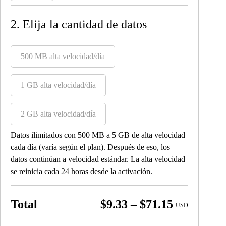
2. Elija la cantidad de datos
500 MB alta velocidad/día
1 GB alta velocidad/día
2 GB alta velocidad/día
Datos ilimitados con 500 MB a 5 GB de alta velocidad
cada día (varía según el plan). Después de eso, los
datos continúan a velocidad estándar. La alta velocidad
se reinicia cada 24 horas desde la activación.
Price
Total
$
9.33
–
$
71.15
USD
range: