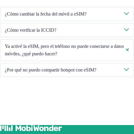
Asegúrese de que el teléfono esté conectado a WiFi y vuelva a intentarlo.
¿Cómo cambiar la fecha del móvil a eSIM?
Verifique que los datos móviles estén activados y luego seleccione "Datos
¿Cómo verificar la ICCID?
móviles - Planes de datos - Activar esta línea". Si el problema persiste,
póngase en contacto con nuestro equipo de Atención al Cliente.
Si los datos móviles están activados, verifique el ICCID en "General -
Ya activé la eSIM, pero el teléfono no puede conectarse a datos
Acerca de - ESIM".
móviles, ¿qué puedo hacer?
Reinicie su teléfono o actualice la versión de iOS para volver a
¿Por qué no puedo compartir hotspot con eSIM?
intentarlo.
Debido a la diferente versión del teléfono, si tiene problemas para
compartir el punto de acceso con su eSIM, siga los pasos a continuación:
Asegúrese de que su teléfono no sea un contrato o un teléfono
bloqueado
Apague la VPN
Activar el roaming de datos
Configurar la eSIM como principal
Asegúrese de que esté instalada la última versión de iOS