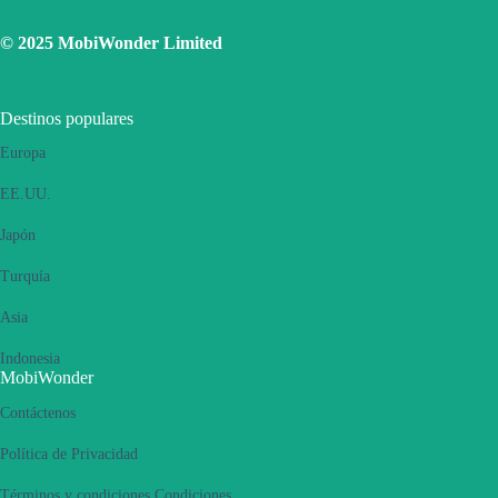
Utilice una SIM física para conectarse a Internet, luego active la
función de punto de acceso personal y luego cambie para
© 2025 MobiWonder Limited
conectarse a Internet mediante eSIM. Vuelva a intentarlo varias
veces y reinicie el teléfono.
Si el problema persiste, póngase en contacto con nuestro equipo de
Destinos populares
Atención al Cliente.
Europa
EE.UU.
Japón
Turquía
Asia
Indonesia
MobiWonder
Contáctenos
Política de Privacidad
Términos y condiciones Condiciones