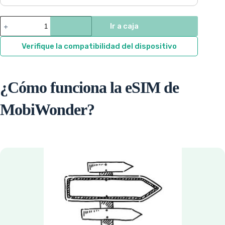
$9.33
through
Pakistán
Ir a caja
quantity
$71.15
Verifique la compatibilidad del dispositivo
¿Cómo funciona la eSIM de
MobiWonder?