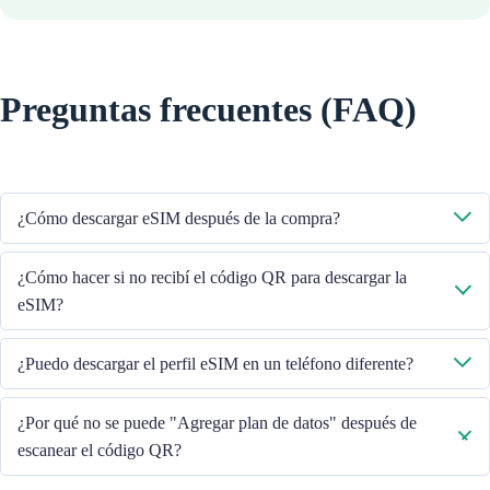
Preguntas frecuentes (FAQ)
¿Cómo descargar eSIM después de la compra?
El sistema le enviará el código QR para descargar la eSIM a través del
¿Cómo hacer si no recibí el código QR para descargar la
correo electrónico que proporcionó.
eSIM?
Comuníquese con nuestro Servicio al cliente a través del +852 39756662
¿Puedo descargar el perfil eSIM en un teléfono diferente?
/ o envíe un correo electrónico a cs@cmlink.com para reenviar el código
QR.
No, cada eSIM solo se puede descargar en un teléfono.
¿Por qué no se puede "Agregar plan de datos" después de
escanear el código QR?