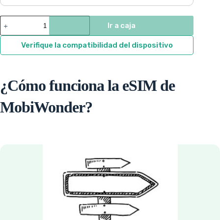
$9.33
through
Laos
Ir a caja
quantity
$71.15
Verifique la compatibilidad del dispositivo
¿Cómo funciona la eSIM de
MobiWonder?