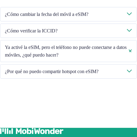
Asegúrese de que el teléfono esté conectado a WiFi y vuelva a intentarlo.
¿Cómo cambiar la fecha del móvil a eSIM?
Verifique que los datos móviles estén activados y luego seleccione "Datos
¿Cómo verificar la ICCID?
móviles - Planes de datos - Activar esta línea". Si el problema persiste,
póngase en contacto con nuestro equipo de Atención al Cliente.
Si los datos móviles están activados, verifique el ICCID en "General -
Ya activé la eSIM, pero el teléfono no puede conectarse a datos
Acerca de - ESIM".
móviles, ¿qué puedo hacer?
Reinicie su teléfono o actualice la versión de iOS para volver a
¿Por qué no puedo compartir hotspot con eSIM?
intentarlo.
Debido a la diferente versión del teléfono, si tiene problemas para
compartir el punto de acceso con su eSIM, siga los pasos a continuación:
Asegúrese de que su teléfono no sea un contrato o un teléfono
bloqueado
Apague la VPN
Activar el roaming de datos
Configurar la eSIM como principal
Asegúrese de que esté instalada la última versión de iOS