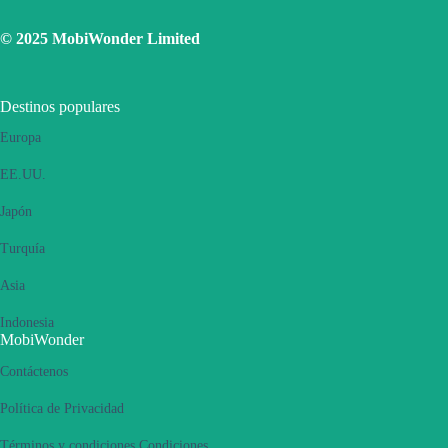
Utilice una SIM física para conectarse a Internet, luego active la
función de punto de acceso personal y luego cambie para
© 2025 MobiWonder Limited
conectarse a Internet mediante eSIM. Vuelva a intentarlo varias
veces y reinicie el teléfono.
Si el problema persiste, póngase en contacto con nuestro equipo de
Destinos populares
Atención al Cliente.
Europa
EE.UU.
Japón
Turquía
Asia
Indonesia
MobiWonder
Contáctenos
Política de Privacidad
Términos y condiciones Condiciones