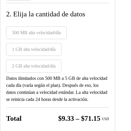
2. Elija la cantidad de datos
500 MB alta velocidad/día
1 GB alta velocidad/día
2 GB alta velocidad/día
Datos ilimitados con 500 MB a 5 GB de alta velocidad
cada día (varía según el plan). Después de eso, los
datos continúan a velocidad estándar. La alta velocidad
se reinicia cada 24 horas desde la activación.
Price
Total
$
9.33
–
$
71.15
USD
range: