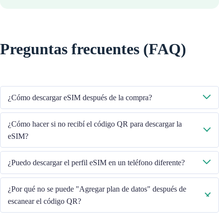
Preguntas frecuentes (FAQ)
¿Cómo descargar eSIM después de la compra?
El sistema le enviará el código QR para descargar la eSIM a través del
¿Cómo hacer si no recibí el código QR para descargar la
correo electrónico que proporcionó.
eSIM?
Comuníquese con nuestro Servicio al cliente a través del +852 39756662
¿Puedo descargar el perfil eSIM en un teléfono diferente?
/ o envíe un correo electrónico a cs@cmlink.com para reenviar el código
QR.
No, cada eSIM solo se puede descargar en un teléfono.
¿Por qué no se puede "Agregar plan de datos" después de
escanear el código QR?