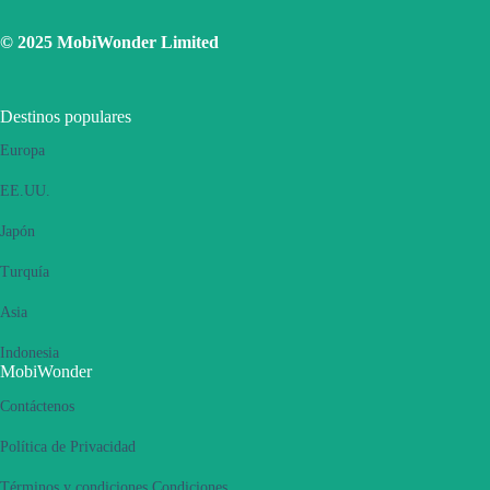
Utilice una SIM física para conectarse a Internet, luego active la
función de punto de acceso personal y luego cambie para
© 2025 MobiWonder Limited
conectarse a Internet mediante eSIM. Vuelva a intentarlo varias
veces y reinicie el teléfono.
Si el problema persiste, póngase en contacto con nuestro equipo de
Destinos populares
Atención al Cliente.
Europa
EE.UU.
Japón
Turquía
Asia
Indonesia
MobiWonder
Contáctenos
Política de Privacidad
Términos y condiciones Condiciones