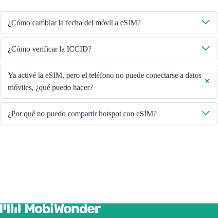
Asegúrese de que el teléfono esté conectado a WiFi y vuelva a intentarlo.
¿Cómo cambiar la fecha del móvil a eSIM?
Verifique que los datos móviles estén activados y luego seleccione "Datos
¿Cómo verificar la ICCID?
móviles - Planes de datos - Activar esta línea". Si el problema persiste,
póngase en contacto con nuestro equipo de Atención al Cliente.
Si los datos móviles están activados, verifique el ICCID en "General -
Ya activé la eSIM, pero el teléfono no puede conectarse a datos
Acerca de - ESIM".
móviles, ¿qué puedo hacer?
Reinicie su teléfono o actualice la versión de iOS para volver a
¿Por qué no puedo compartir hotspot con eSIM?
intentarlo.
Debido a la diferente versión del teléfono, si tiene problemas para
compartir el punto de acceso con su eSIM, siga los pasos a continuación:
Asegúrese de que su teléfono no sea un contrato o un teléfono
bloqueado
Apague la VPN
Activar el roaming de datos
Configurar la eSIM como principal
Asegúrese de que esté instalada la última versión de iOS