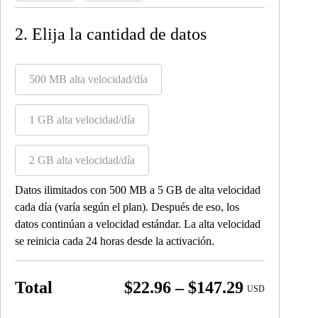
2. Elija la cantidad de datos
500 MB alta velocidad/día
1 GB alta velocidad/día
2 GB alta velocidad/día
Datos ilimitados con 500 MB a 5 GB de alta velocidad
cada día (varía según el plan). Después de eso, los
datos continúan a velocidad estándar. La alta velocidad
se reinicia cada 24 horas desde la activación.
Price
Total
$
22.96
–
$
147.29
USD
range: