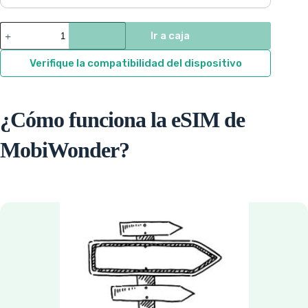
$22.96
through
Kazajstán
Ir a caja
quantity
$147.29
Verifique la compatibilidad del dispositivo
¿Cómo funciona la eSIM de
MobiWonder?