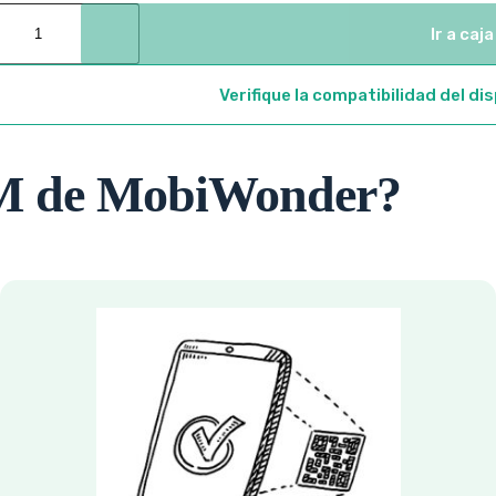
Ir a caja
Verifique la compatibilidad del di
IM de MobiWonder?