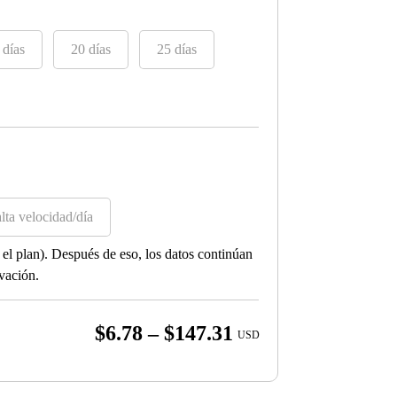
 días
20 días
25 días
lta velocidad/día
el plan). Después de eso, los datos continúan
ivación.
Price
$
6.78
–
$
147.31
USD
range:
$6.78