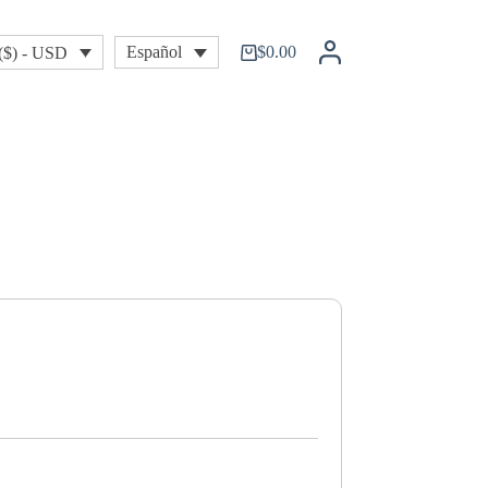
$
0.00
Español
($) - USD
Shopping
cart