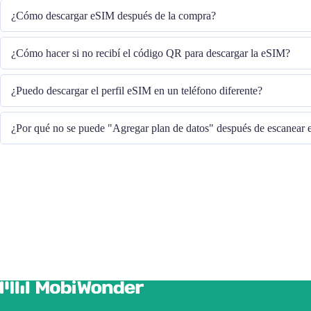
¿Cómo descargar eSIM después de la compra?
El sistema le enviará el código QR para descargar la eSIM a través del corr
¿Cómo hacer si no recibí el código QR para descargar la eSIM?
Comuníquese con nuestro Servicio al cliente a través del +852 39756662 / o 
¿Puedo descargar el perfil eSIM en un teléfono diferente?
cs@cmlink.com para reenviar el código QR.
No, cada eSIM solo se puede descargar en un teléfono.
¿Por qué no se puede "Agregar plan de datos" después de escanear
Asegúrese de que el teléfono esté conectado a WiFi y vuelva a intentarlo.