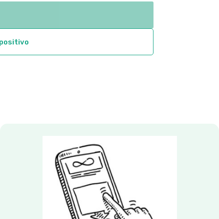
through
$147.31
spositivo