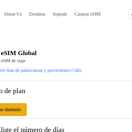
About Us
Destinos
Soporte
Canjear eSIM
eSIM Global
eSIM de viaje
Ver lista de países/áreas y proveedores (146)
o de plan
an ilimitado
Elige el número de días