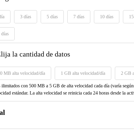
día
3 días
5 días
7 días
10 días
15
 días
Elija la cantidad de datos
0 MB alta velocidad/día
1 GB alta velocidad/día
2 GB a
 ilimitados con 500 MB a 5 GB de alta velocidad cada día (varía según 
ocidad estándar. La alta velocidad se reinicia cada 24 horas desde la act
al