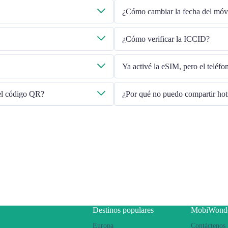
¿Cómo cambiar la fecha del móv
eo electrónico que proporcionó.
Verifique que los datos móviles estén
¿Cómo verificar la ICCID?
línea". Si el problema persiste, pón
envíe un correo electrónico a
Si los datos móviles están activados
Ya activé la eSIM, pero el teléf
Reinicie su teléfono o actualice la v
 el código QR?
¿Por qué no puedo compartir ho
Debido a la diferente versión del te
siga los pasos a continuación:
Asegúrese de que su teléfono 
Apague la VPN
Activar el roaming de datos
Configurar la eSIM como prin
Asegúrese de que esté instalad
Utilice una SIM física para co
luego cambie para conectarse a
Destinos populares
MobiWond
teléfono.
Europa
Contáctenos
Si el problema persiste, pónga