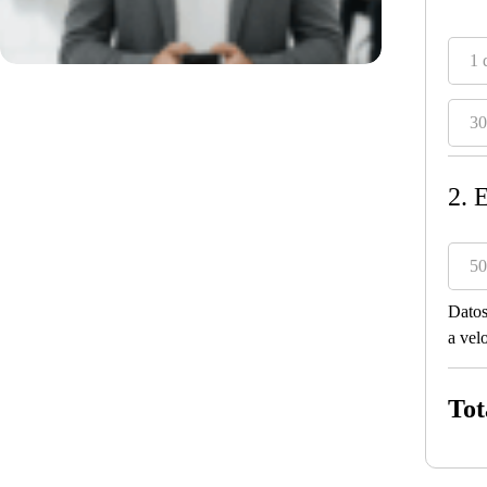
1 
30
2. 
50
Datos
a vel
Tot