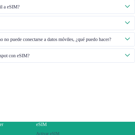
il a eSIM?
 activados y luego seleccione "Datos móviles - Planes de datos - Activar esta
gase en contacto con nuestro equipo de Atención al Cliente.
, verifique el ICCID en "General - Acerca de - ESIM".
ono no puede conectarse a datos móviles, ¿qué puedo hacer?
ersión de iOS para volver a intentarlo.
tspot con eSIM?
léfono, si tiene problemas para compartir el punto de acceso con su eSIM,
no sea un contrato o un teléfono bloqueado
cipal
a la última versión de iOS
nectarse a Internet, luego active la función de punto de acceso personal y
 Internet mediante eSIM. Vuelva a intentarlo varias veces y reinicie el
er
eSIM
Activar eSIM
se en contacto con nuestro equipo de Atención al Cliente.