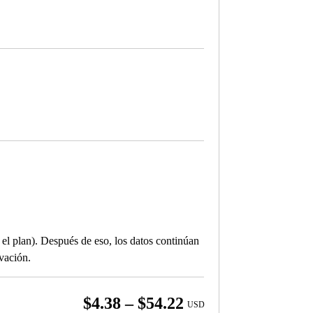
el plan). Después de eso, los datos continúan
ivación.
Price
$
4.38
–
$
54.22
USD