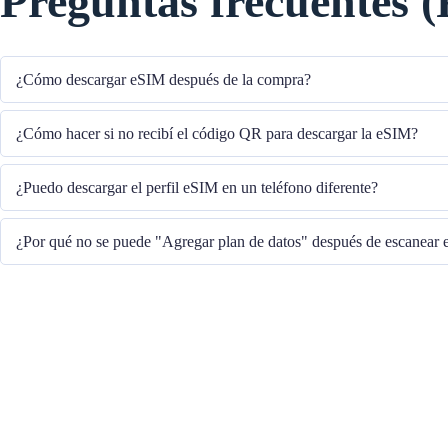
Preguntas frecuentes 
¿Cómo descargar eSIM después de la compra?
El sistema le enviará el código QR para descargar la eSIM a través del corr
¿Cómo hacer si no recibí el código QR para descargar la eSIM?
Comuníquese con nuestro Servicio al cliente a través del +852 39756662 / o 
¿Puedo descargar el perfil eSIM en un teléfono diferente?
cs@cmlink.com para reenviar el código QR.
No, cada eSIM solo se puede descargar en un teléfono.
¿Por qué no se puede "Agregar plan de datos" después de escanear
Asegúrese de que el teléfono esté conectado a WiFi y vuelva a intentarlo.