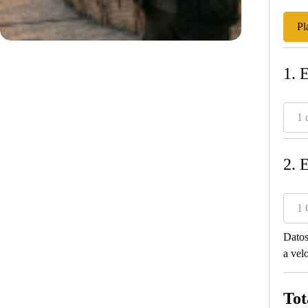
Pl
1. 
1 
2. 
1 
Datos
a vel
Tot