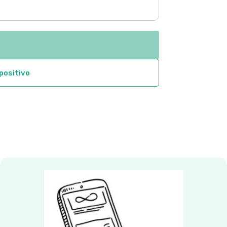
range:
$4.38
through
$54.22
spositivo