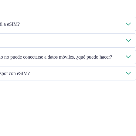
il a eSIM?
 activados y luego seleccione "Datos móviles - Planes de datos - Activar esta
gase en contacto con nuestro equipo de Atención al Cliente.
, verifique el ICCID en "General - Acerca de - ESIM".
ono no puede conectarse a datos móviles, ¿qué puedo hacer?
ersión de iOS para volver a intentarlo.
tspot con eSIM?
léfono, si tiene problemas para compartir el punto de acceso con su eSIM,
no sea un contrato o un teléfono bloqueado
cipal
a la última versión de iOS
nectarse a Internet, luego active la función de punto de acceso personal y