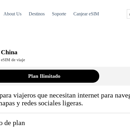
About Us
Destinos
Soporte
Canjear eSIM
China
eSIM de viaje
Plan Ilimitado
para viajeros que necesitan internet para naveg
mapas y redes sociales ligeras.
o de plan