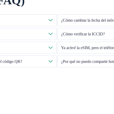
(FAQ)
¿Cómo cambiar la fecha del móv
eo electrónico que proporcionó.
Verifique que los datos móviles estén
¿Cómo verificar la ICCID?
línea". Si el problema persiste, pón
envíe un correo electrónico a
Si los datos móviles están activados
Ya activé la eSIM, pero el teléf
Reinicie su teléfono o actualice la v
 el código QR?
¿Por qué no puedo compartir ho
Debido a la diferente versión del te
siga los pasos a continuación:
Asegúrese de que su teléfono 
Apague la VPN
Activar el roaming de datos
Configurar la eSIM como prin
Asegúrese de que esté instalad
Utilice una SIM física para co