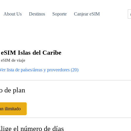
About Us
Destinos
Soporte
Canjear eSIM
eSIM Islas del Caribe
eSIM de viaje
Ver lista de países/áreas y proveedores (20)
o de plan
an ilimitado
Elige el número de días