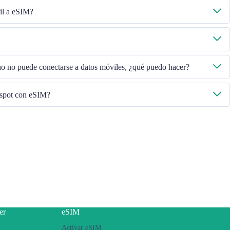
il a eSIM?
 activados y luego seleccione "Datos móviles - Planes de datos - Activar esta
gase en contacto con nuestro equipo de Atención al Cliente.
, verifique el ICCID en "General - Acerca de - ESIM".
ono no puede conectarse a datos móviles, ¿qué puedo hacer?
ersión de iOS para volver a intentarlo.
tspot con eSIM?
léfono, si tiene problemas para compartir el punto de acceso con su eSIM,
no sea un contrato o un teléfono bloqueado
cipal
a la última versión de iOS
nectarse a Internet, luego active la función de punto de acceso personal y
 Internet mediante eSIM. Vuelva a intentarlo varias veces y reinicie el
er
eSIM
Activar eSIM
se en contacto con nuestro equipo de Atención al Cliente.