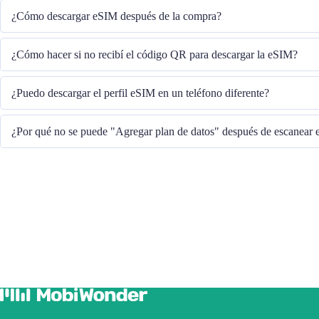
¿Cómo descargar eSIM después de la compra?
El sistema le enviará el código QR para descargar la eSIM a través del corr
¿Cómo hacer si no recibí el código QR para descargar la eSIM?
Comuníquese con nuestro Servicio al cliente a través del +852 39756662 / o 
¿Puedo descargar el perfil eSIM en un teléfono diferente?
cs@cmlink.com para reenviar el código QR.
No, cada eSIM solo se puede descargar en un teléfono.
¿Por qué no se puede "Agregar plan de datos" después de escanear
Asegúrese de que el teléfono esté conectado a WiFi y vuelva a intentarlo.