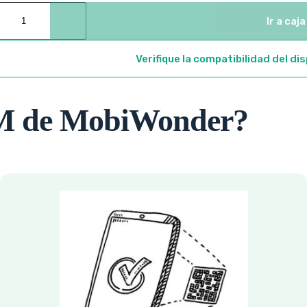
Ir a caja
Verifique la compatibilidad del di
IM de MobiWonder?