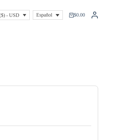
$
0.00
Español
($) - USD
Shopping
cart