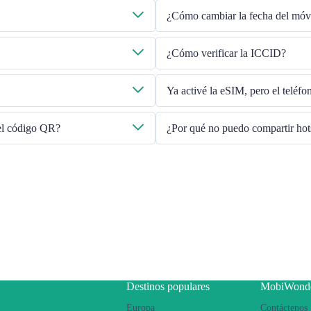
¿Cómo cambiar la fecha del móv
eo electrónico que proporcionó.
Verifique que los datos móviles estén
¿Cómo verificar la ICCID?
línea". Si el problema persiste, pón
envíe un correo electrónico a
Si los datos móviles están activados
Ya activé la eSIM, pero el teléf
Reinicie su teléfono o actualice la v
 el código QR?
¿Por qué no puedo compartir ho
Debido a la diferente versión del te
siga los pasos a continuación:
Asegúrese de que su teléfono 
Apague la VPN
Activar el roaming de datos
Configurar la eSIM como prin
Asegúrese de que esté instalad
Utilice una SIM física para co
luego cambie para conectarse a
Destinos populares
MobiWond
teléfono.
Europa
Contáctenos
Si el problema persiste, pónga