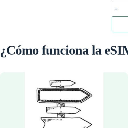
eSIM
Islas
del
Caribe
quantity
¿Cómo funciona la eS