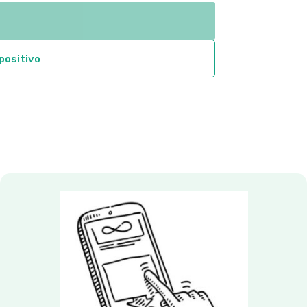
through
$147.31
spositivo