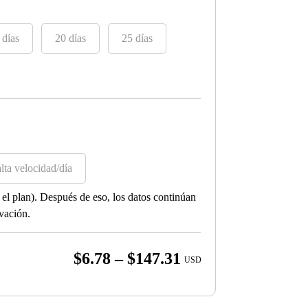
 días
20 días
25 días
lta velocidad/día
el plan). Después de eso, los datos continúan
ivación.
Price
$
6.78
–
$
147.31
USD
range:
$6.78