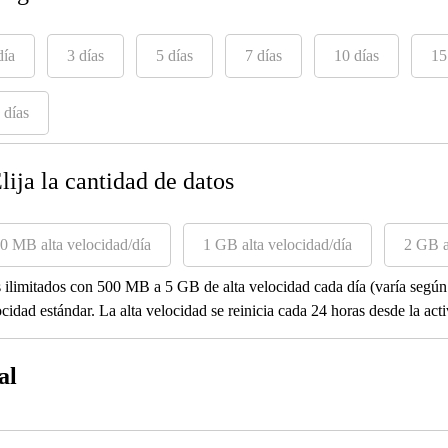
día
3 días
5 días
7 días
10 días
15
 días
Elija la cantidad de datos
0 MB alta velocidad/día
1 GB alta velocidad/día
2 GB a
 ilimitados con 500 MB a 5 GB de alta velocidad cada día (varía según 
ocidad estándar. La alta velocidad se reinicia cada 24 horas desde la act
al