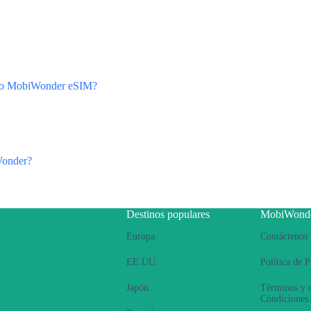
 uso MobiWonder eSIM?
Wonder?
Destinos populares
MobiWond
Europa
Contáctenos
EE.UU.
Política de 
Japón
Términos y 
Condiciones