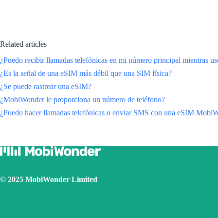
Related articles
¿Puedo recibir llamadas telefónicas en mi número principal mientras
¿Es la señal de una eSIM más débil que una SIM física?
¿Se puede rastrear una eSIM?
¿MobiWonder le proporciona un número de teléfono?
¿Puedo hacer llamadas telefónicas o enviar SMS con una eSIM Mobi
© 2025 MobiWonder Limited