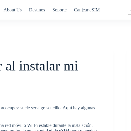
About Us
Destinos
Soporte
Canjear eSIM
 al instalar mi
 preocupes: suele ser algo sencillo. Aquí hay algunas
a red móvil o Wi-Fi estable durante la instalación.
ienen un límite en la cantidad de eSIM que se pueden