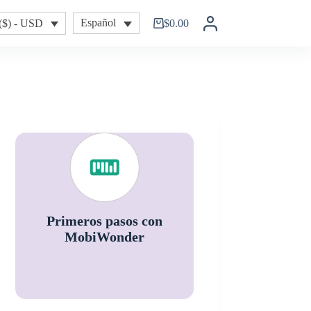
$
0.00
Español
($) - USD
Shopping
cart
Primeros pasos con
MobiWonder