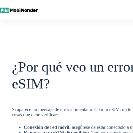
Skip
to
content
¿Por qué veo un error
eSIM?
Si aparece un mensaje de error al intentar instalar tu eSIM, no te
cosas que debe verificar:
Conexión de red móvil:
asegúrese de estar conectado a un
Ranuras para eSIM disponibles:
Algunos dispositivos t