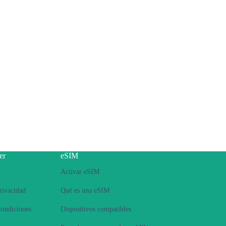
er
eSIM
Activar eSIM
Privacidad
Qué es una eSIM
condiciones
Dispositivos compatibles