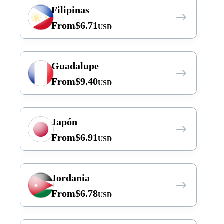
Filipinas
From
$
6.71
USD
Guadalupe
From
$
9.40
USD
Japón
From
$
6.91
USD
Jordania
From
$
6.78
USD