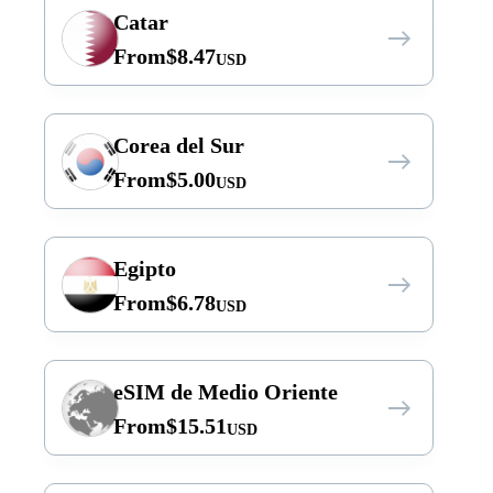
Catar
From
$
8.47
USD
Corea del Sur
From
$
5.00
USD
Egipto
From
$
6.78
USD
eSIM de Medio Oriente
From
$
15.51
USD