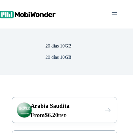
Skip
to
content
20 días 10GB
20 días
10GB
Arabia Saudita
From
$
6.20
USD