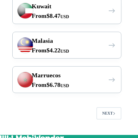
Kuwait
From
$
8.47
USD
Malasia
From
$
4.22
USD
Marruecos
From
$
6.78
USD
NEXT