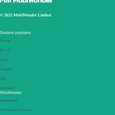
© 2025 MobiWonder Limited
Destinos populares
Europa
EE.UU.
Japón
Turquía
Asia
Indonesia
MobiWonder
Contáctenos
Política de Privacidad